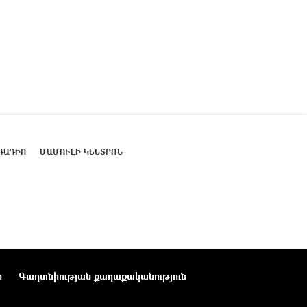
ՌԱԴԻՈ
ՄԱՄՈՒԼԻ ԿԵՆՏՐՈՆ
ր
Գաղտնիության քաղաքականություն