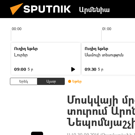
Արմենիա
00:00
01:00
Ուղիղ եթեր
Ուղիղ եթեր
Լուրեր
Մամուլի տեսություն
09:00
09:30
5 ր
5 ր
Երեկ
Այսօր
Եթեր
Մոսկվայի մ
տուրում Ար
Նեպոմնյաշչ
11:10 30.09.2016
(Թարմացված է: