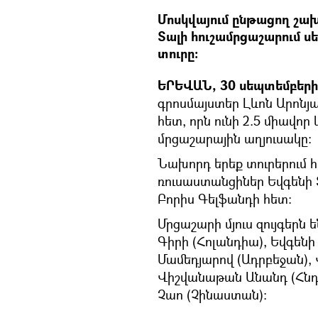
Մոսկվայում ընթացող շա
Տալի հուշամրցաշարում ս
տուրը:
ԵՐԵՎԱՆ, 30 սեպտեմբերի 
գրոսմայստեր Լևոն Արոնյ
հետ, որն ունի 2.5 միավոր
մրցաշարային աղյուսակը:
Նախորդ երեք տուրերում հ
ռուսաստանցիներ Եվգենի Տ
Բորիս Գելֆանդի հետ:
Մրցաշարի մյուս զույգերն 
Գիրի (Հոլանդիա), Եվգեն
Մամեդյարով (Ադրբեջան),
Վիշվանաթան Անանդ (Հնդկ
Չաո (Չինաստան)։