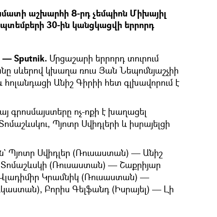
խմատի աշխարհի 8-րդ չեմպիոն Միխայիլ
եպտեմբերի 30-ին կանցկացվի երրորդ
— Sputnik.
Մրցաշարի երրորդ տուրում
անը սևերով կխաղա ռուս Յան Նեպոմնյաշչիի
 և հոլանդացի Անիշ Գիրիի հետ գլխավորում է
այ գրոսմայստերը ոչ-ոքի է խաղացել
ոմաշևսկու, Պյոտր Սվիդլերի և իսրայելցի
են` Պյոտր Սվիդլեր (Ռուսաստան) — Անիշ
ի Տոմաշևսկի (Ռուսաստան) — Շաքրիյար
 Վլադիմիր Կրամնիկ (Ռուսաստան) —
աստան), Բորիս Գելֆանդ (Իսրայել) — Լի