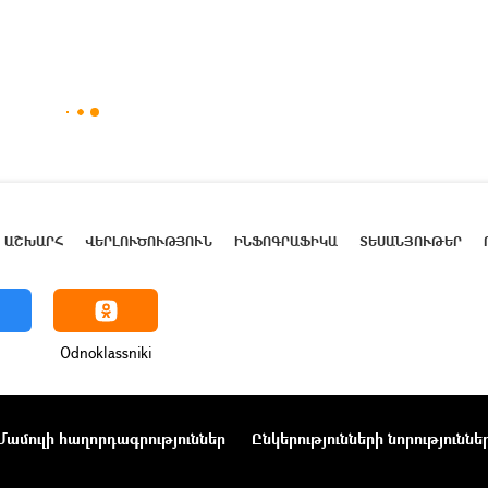
ԱՇԽԱՐՀ
ՎԵՐԼՈՒԾՈՒԹՅՈՒՆ
ԻՆՖՈԳՐԱՖԻԿԱ
ՏԵՍԱՆՅՈՒԹԵՐ
Odnoklassniki
Մամուլի հաղորդագրություններ
Ընկերությունների նորություննե