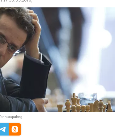
 մեդիապահոց