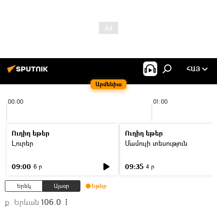
ՀԱՅ
Արմենիա
00:00
01:00
Ուղիղ եթեր
Ուղիղ եթեր
Լուրեր
Մամուլի տեսություն
09:00
09:35
6 ր
4 ր
Երեկ
Այսօր
Եթեր
ք. Երևան
106.0