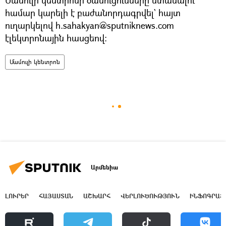
համար կարելի է բաժանորդագրվել` հայտ
ուղարկելով h.sahakyan@sputniknews.com
էլեկտրոնային հասցեով։
Մամուլի կենտրոն
Արմենիա
ԼՈՒՐԵՐ
ՀԱՅԱՍՏԱՆ
ԱՇԽԱՐՀ
ՎԵՐԼՈՒԾՈՒԹՅՈՒՆ
ԻՆՖՈԳՐԱՖ