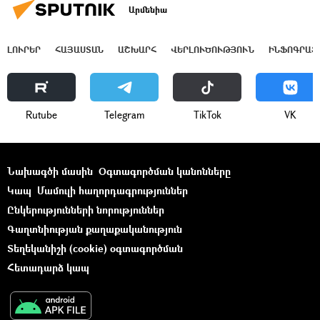
Արմենիա
ԼՈՒՐԵՐ
ՀԱՅԱՍՏԱՆ
ԱՇԽԱՐՀ
ՎԵՐԼՈՒԾՈՒԹՅՈՒՆ
ԻՆՖՈԳՐԱՖ
Rutube
Telegram
ТikТоk
VK
Նախագծի մասին
Օգտագործման կանոնները
Կապ
Մամուլի հաղորդագրություններ
Ընկերությունների նորություններ
Գաղտնիության քաղաքականություն
Տեղեկանիշի (cookie) օգտագործման
Հետադարձ կապ