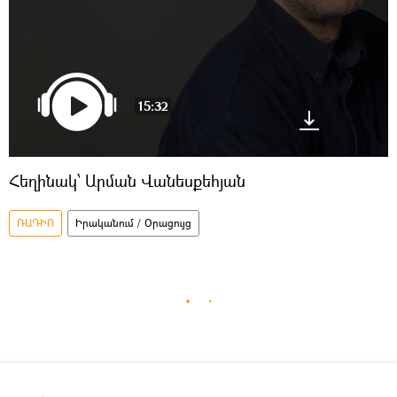
15:32
Հեղինակ՝ Արման Վանեսքեհյան
ՌԱԴԻՈ
Իրականում / Օրացույց