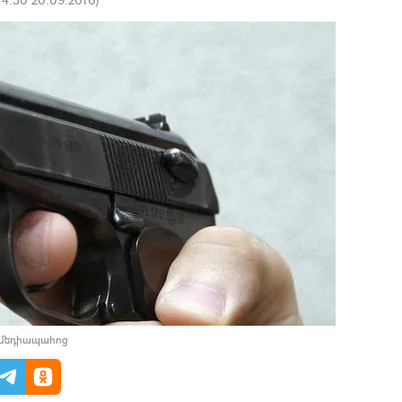
 մեդիապահոց