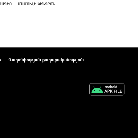
ՌԱԴԻՈ
ՄԱՄՈՒԼԻ ԿԵՆՏՐՈՆ
ր
Գաղտնիության քաղաքականություն