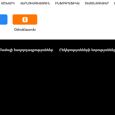
ԱՇԽԱՐՀ
ՎԵՐԼՈՒԾՈՒԹՅՈՒՆ
ԻՆՖՈԳՐԱՖԻԿԱ
ՏԵՍԱՆՅՈՒԹԵՐ
Odnoklassniki
Մամուլի հաղորդագրություններ
Ընկերությունների նորություննե