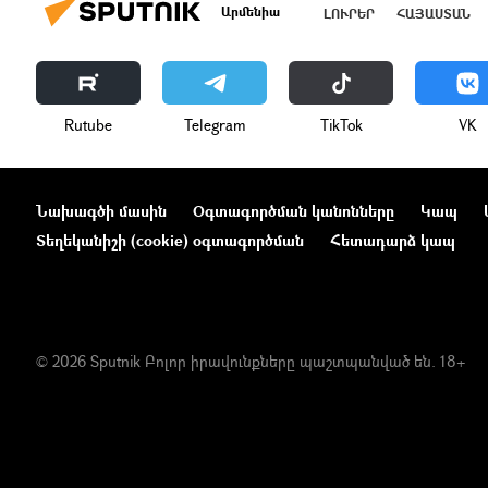
Արմենիա
ԼՈՒՐԵՐ
ՀԱՅԱՍՏԱՆ
Rutube
Telegram
ТikТоk
VK
Նախագծի մասին
Օգտագործման կանոնները
Կապ
Տեղեկանիշի (cookie) օգտագործման
Հետադարձ կապ
© 2026 Sputnik Բոլոր իրավունքները պաշտպանված են. 18+