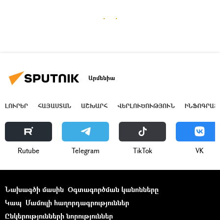
Արմենիա
ԼՈՒՐԵՐ
ՀԱՅԱՍՏԱՆ
ԱՇԽԱՐՀ
ՎԵՐԼՈՒԾՈՒԹՅՈՒՆ
ԻՆՖՈԳՐԱՖ
Rutube
Telegram
ТikТоk
VK
Նախագծի մասին
Օգտագործման կանոնները
Կապ
Մամուլի հաղորդագրություններ
Ընկերությունների նորություններ