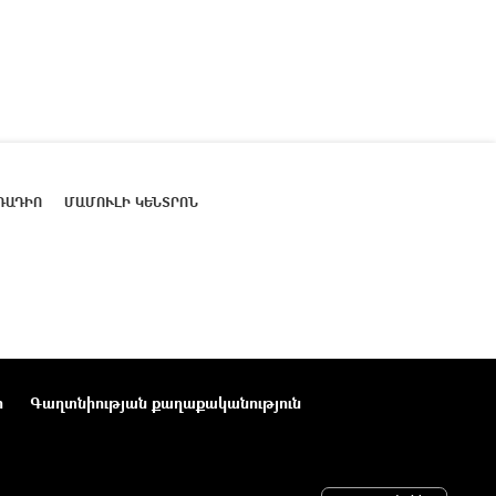
ՌԱԴԻՈ
ՄԱՄՈՒԼԻ ԿԵՆՏՐՈՆ
ր
Գաղտնիության քաղաքականություն