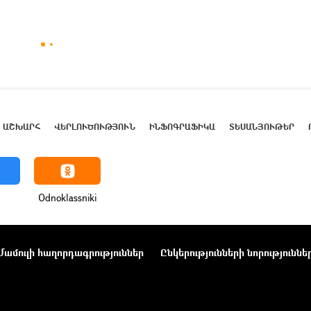
ԱՇԽԱՐՀ
ՎԵՐԼՈՒԾՈՒԹՅՈՒՆ
ԻՆՖՈԳՐԱՖԻԿԱ
ՏԵՍԱՆՅՈՒԹԵՐ
Odnoklassniki
Մամուլի հաղորդագրություններ
Ընկերությունների նորություննե