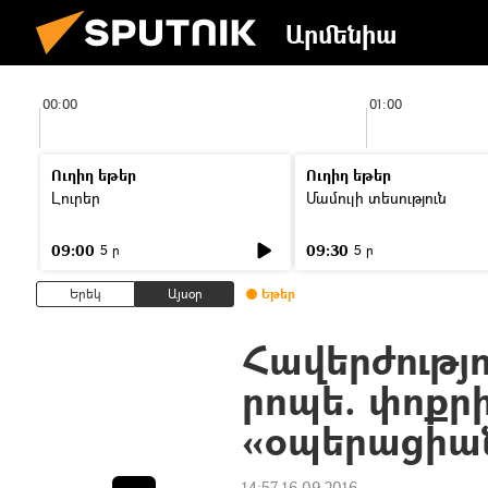
Արմենիա
00:00
01:00
Ուղիղ եթեր
Ուղիղ եթեր
Լուրեր
Մամուլի տեսություն
09:00
09:30
5 ր
5 ր
Երեկ
Այսօր
Եթեր
Հավերժությո
րոպե. փոքր
«օպերացիա
14:57 16.09.2016