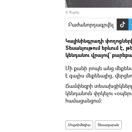
Դիտել
©
Ruptly
տեսանյութը
Բաժանորդագրվել
Կալինինգրադի փողոցների
Տեսանյութում երևում է, 
կենդանու վրայով` բարե
Մի քանի րոպե անց մեքենա
է գալիս մեքենայից, վերցն
Ճամփեզրի տեսախցիկները
կենդանուն փրկելու «օպերա
համացանցում։
Մուլտիմեդիա
Տեսադարան