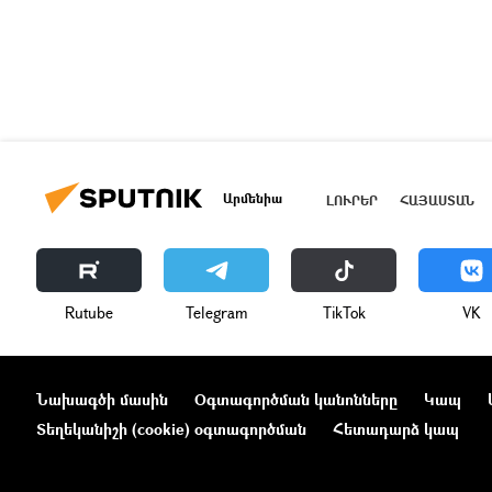
Արմենիա
ԼՈՒՐԵՐ
ՀԱՅԱՍՏԱՆ
Rutube
Telegram
ТikТоk
VK
Նախագծի մասին
Օգտագործման կանոնները
Կապ
Տեղեկանիշի (cookie) օգտագործման
Հետադարձ կապ