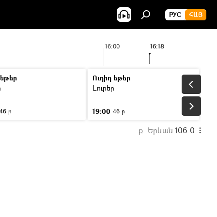
РУС
ՀԱՅ
16:00
16:18
 եթեր
Ուղիղ եթեր
ր
Լուրեր
19:00
46 ր
46 ր
ք. Երևան
106.0