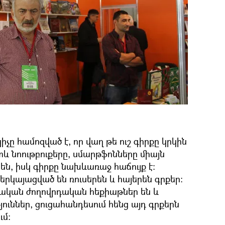
 համոզված է, որ վաղ թե ուշ գիրքը կրկին
և նոութբուքերը, սմարթֆոնները միայն
են, իսկ գիրքը նախևառաջ հաճույք է։
րկայացված են ռուսերեն և հայերեն գրքեր։
ական ժողովրդական հեքիաթներ են և
ւններ, ցուցահանդեսում հենց այդ գրքերն
ւմ։