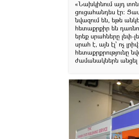
«Նախկինում այդ տո
ցուցահանդես էր։ Ց
նվազում են, եթե անկ
հետաքրքիր են դառնու
երեք սրահները լեփ-լե
սրահ է, այն էլ` ոչ լր
հետաքրքրությունը նվա
ժամանակներն անցել ե