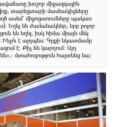
նավաճառը խոշոր միջազգային
ավոք, տարեցտարի մասնակիցները
եղծ ասեմ` միջոցառումները պակաս
մ։ Եղել են ժամանակներ, երբ բոլոր
ցուն են եղել, իսկ հիմա միայն մեկ
իվ։ Ինչո՞ւ է այդպես։ Գրքի նկատմամբ
զում է։ Քիչ են կարդում։ Այդ
ն»,- մտահոգություն հայտնեց նա։