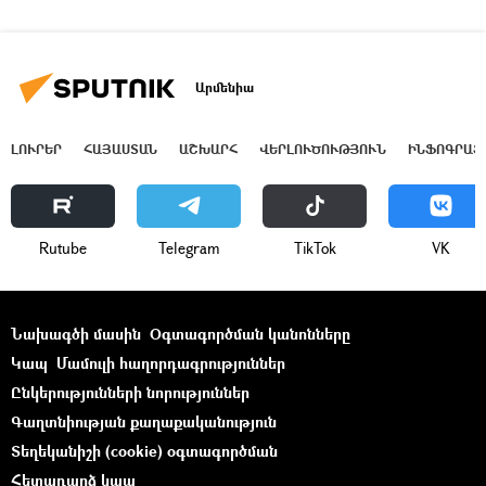
Արմենիա
ԼՈՒՐԵՐ
ՀԱՅԱՍՏԱՆ
ԱՇԽԱՐՀ
ՎԵՐԼՈՒԾՈՒԹՅՈՒՆ
ԻՆՖՈԳՐԱՖ
Rutube
Telegram
ТikТоk
VK
Նախագծի մասին
Օգտագործման կանոնները
Կապ
Մամուլի հաղորդագրություններ
Ընկերությունների նորություններ
Գաղտնիության քաղաքականություն
Տեղեկանիշի (cookie) օգտագործման
Հետադարձ կապ