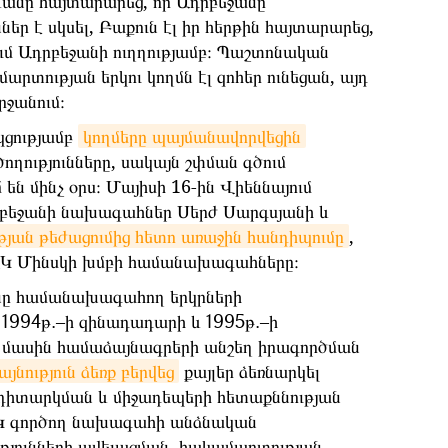
անը հայտարարեց, որ Ադրբեջանը
եր է սկսել, Բաքուն էլ իր հերթին հայտարարեց,
ում Ադրբեջանի ուղղությամբ։ Պաշտոնական
արտության երկու կողմն էլ զոհեր ունեցան, այդ
րջանում։
կցությամբ
կողմերը պայմանավորվեցին
ղությունները, սակայն շփման գծում
են մինչ օրս։ Մայիսի 16-ին Վիեննայում
բեջանի նախագահներ Սերժ Սարգսյանի և
յան թեժացումից հետո առաջին հանդիպումը
,
ՀԿ Մինսկի խմբի համանախագահները։
նը
համանախագահող
երկրների
1994
թ
.
–ի
զինադադարի
և
1995
թ
.
–ի
մասին
համաձայնագրերի
անշեղ
իրագործման
յնություն
ձեռք
բերվեց
քայլեր
ձեռնարկել
դիտարկման
և
միջադեպերի
հետաքննության
Կ
գործող
նախագահի
անձնական
թյունների
ավելացման
,
հակամարտության