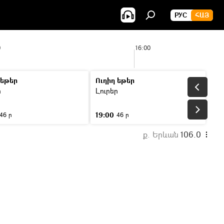
РУС
ՀԱՅ
0
16:00
 եթեր
Ուղիղ եթեր
ր
Լուրեր
19:00
46 ր
46 ր
ք. Երևան
106.0