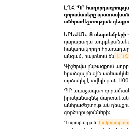
ԼՂՀ ՊԲ հաղորդագրությ
զորամասերը պատասխան գո
անհրաժեշտության դեպքո
ԵՐԵՎԱՆ, 8 սեպտեմբերի —
ղարաբաղա-ադրբեջանակա
հակառակորդը հրադադարի
անգամ, հայտնում են
 ԼՂՀ
Գիշերվա ընթացքում ադր
հրաձգային զինատեսակներ
արձակել է ավելի քան 1100
ՊԲ առաջապահ զորամասեր
իրականացնել մարտական 
անհրաժեշտության դեպքո
գործողությունների:
Ղարաբաղյան
հակամարտութ