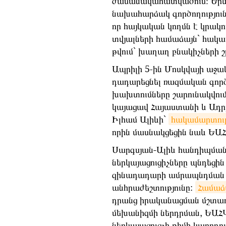
ժամանակահատվածում։ Երև
նախահարձակ գործողությունն
որ հայկական կողմն է կրակ
տվյալների համաձայն` հակամ
թվում` խաղաղ բնակիչների շ
Ապրիլի 5-ին Մոսկվայի աջա
դադարեցնել ռազմական գործո
խախտումները շարունակվում 
կայացավ Հայաստանի և Ադր
Իլհամ Ալիևի`
հակամարտութ
որին մասնակցեցին նաև ԵԱ
Սարգսյան
-
Ալիև
հանդիպմա
ներկայացուցիչները
պնդեցին
զինադադարի
ամրապնդման
անհրաժեշտությունը
:
Համաձա
դրանց
իրականացման
մշտա
մեխանիզմի
ներդրման
,
ԵԱՀ
ներկայացուցչի
թիմի
կարողու