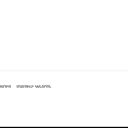
ՌԱԴԻՈ
ՄԱՄՈՒԼԻ ԿԵՆՏՐՈՆ