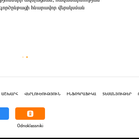
գործընթացի
հնարավոր
վերսկսման
ԱՇԽԱՐՀ
ՎԵՐԼՈՒԾՈՒԹՅՈՒՆ
ԻՆՖՈԳՐԱՖԻԿԱ
ՏԵՍԱՆՅՈՒԹԵՐ
Odnoklassniki