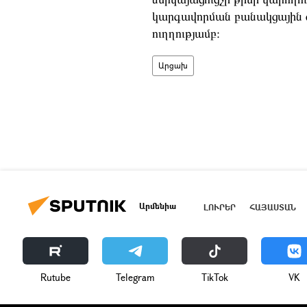
կարգավորման
բանակցային
ուղղությամբ։
Արցախ
Արմենիա
ԼՈՒՐԵՐ
ՀԱՅԱՍՏԱՆ
Rutube
Telegram
ТikТоk
VK