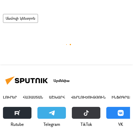
Մամուլի կենտրոն
Արմենիա
ԼՈՒՐԵՐ
ՀԱՅԱՍՏԱՆ
ԱՇԽԱՐՀ
ՎԵՐԼՈՒԾՈՒԹՅՈՒՆ
ԻՆՖՈԳՐԱՖ
Rutube
Telegram
ТikТоk
VK