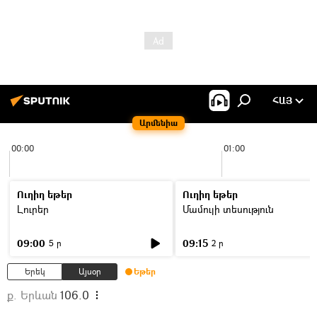
ՀԱՅ
Արմենիա
00:00
01:00
Ուղիղ եթեր
Ուղիղ եթեր
Լուրեր
Մամուլի տեսություն
09:00
09:15
5 ր
2 ր
Երեկ
Այսօր
Եթեր
ք. Երևան
106.0