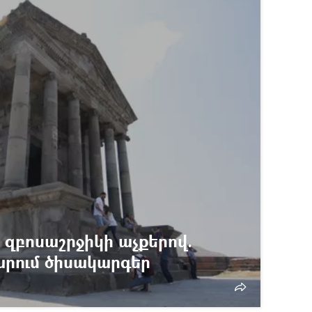
 զբոսաշրջիկի աչքերով.
արում ծիսակարգեր