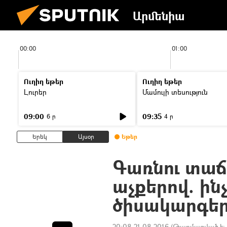
Արմենիա
00:00
01:00
Ուղիղ եթեր
Ուղիղ եթեր
Լուրեր
Մամուլի տեսություն
09:00
09:35
6 ր
4 ր
Երեկ
Այսօր
Եթեր
Գառնու տաճ
աչքերով. ին
ծիսակարգեր
20:08 21.08.2016
(Թարմացված է: