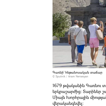
Գառնի՝ հեթանոսական տաճար
© Sputnik / Aram Nersesyan
1679 թվականին Գառնու տ
երկրաշարժից: Տարիներ շա
Միայն Խորհրային միությա
վերականգնվել: