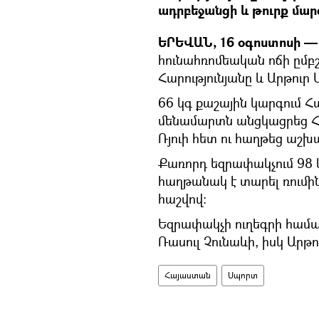
ադրբեջանցի և թուրք մար
ԵՐԵՎԱՆ, 16 օգոստոսի — 
հունահռոմեական ոճի ըմբ
Հարությունյանը և Արթու
66 կգ քաշային կարգում Հ
մենամարտն անցկացրեց Հ
Ռյուի հետ ու հաղթեց աշխ
Քառորդ եզրափակչում 98 
հաղթանակ է տարել ռումին
հաշվով:
Եզրափակչի ուղեգրի համա
Ռասուլ Չունաևի, իսկ Արթո
Հայաստան
Սպորտ