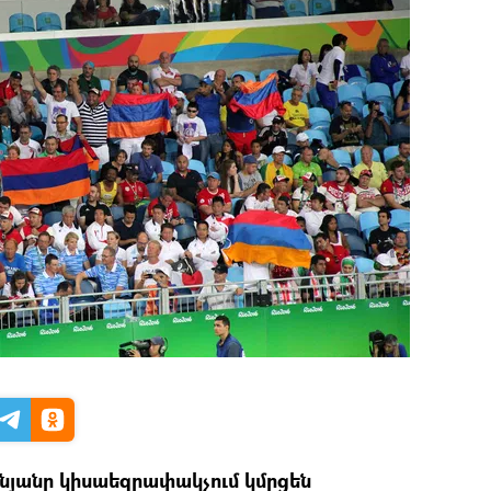
անյանը կիսաեզրափակչում կմրցեն