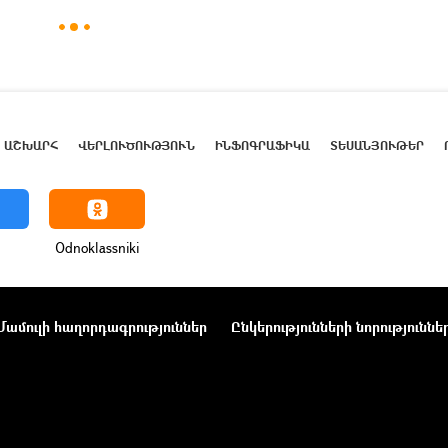
ԱՇԽԱՐՀ
ՎԵՐԼՈՒԾՈՒԹՅՈՒՆ
ԻՆՖՈԳՐԱՖԻԿԱ
ՏԵՍԱՆՅՈՒԹԵՐ
Odnoklassniki
Մամուլի հաղորդագրություններ
Ընկերությունների նորություննե