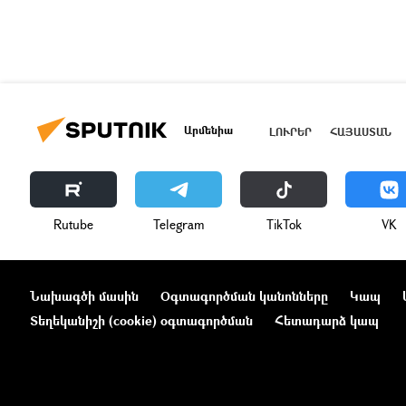
Արմենիա
ԼՈՒՐԵՐ
ՀԱՅԱՍՏԱՆ
Rutube
Telegram
ТikТоk
VK
Նախագծի մասին
Օգտագործման կանոնները
Կապ
Տեղեկանիշի (cookie) օգտագործման
Հետադարձ կապ