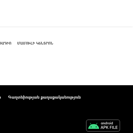
ՌԱԴԻՈ
ՄԱՄՈՒԼԻ ԿԵՆՏՐՈՆ
ր
Գաղտնիության քաղաքականություն