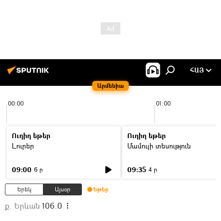
ՀԱՅ
Արմենիա
00:00
01:00
Ուղիղ եթեր
Ուղիղ եթեր
Լուրեր
Մամուլի տեսություն
09:00
09:35
6 ր
4 ր
Երեկ
Այսօր
Եթեր
ք. Երևան
106.0