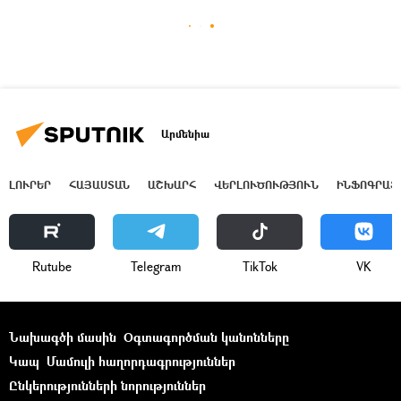
Արմենիա
ԼՈՒՐԵՐ
ՀԱՅԱՍՏԱՆ
ԱՇԽԱՐՀ
ՎԵՐԼՈՒԾՈՒԹՅՈՒՆ
ԻՆՖՈԳՐԱՖ
Rutube
Telegram
ТikТоk
VK
Նախագծի մասին
Օգտագործման կանոնները
Կապ
Մամուլի հաղորդագրություններ
Ընկերությունների նորություններ