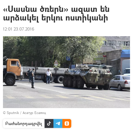
«Սասնա ծռերն» ազատ են
արձակել երկու ոստիկանի
12:01 23.07.2016
© Sputnik / Асатур Есаянц
Բաժանորդագրվել