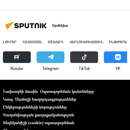
Արմենիա
ԼՈՒՐԵՐ
ՀԱՅԱՍՏԱՆ
ԱՇԽԱՐՀ
ՎԵՐԼՈՒԾՈՒԹՅՈՒՆ
ԻՆՖՈԳՐԱՖ
Rutube
Telegram
ТikТоk
VK
Նախագծի մասին
Օգտագործման կանոնները
Կապ
Մամուլի հաղորդագրություններ
Ընկերությունների նորություններ
Գաղտնիության քաղաքականություն
Տեղեկանիշի (cookie) օգտագործման