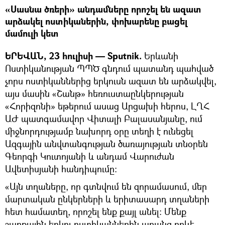
«Սասնա ծռերի» անդամները որոշել են ազատ
արձակել ոստիկաներին, փոխարենը բացել
մամուլի կետ
ԵՐԵՎԱՆ, 23 հուլիսի — Sputnik.
Երևանի
Ոստիկանության ՊՊԾ գնդում պատանդ պահված
չորս ոստիկաններից երկուսն ազատ են արձակվել,
այս մասին «Շանթ» հեռուստաընկերության
«Հորիզոնի» եթերում ասաց Արցախի հերոս, ԼՂՀ
ԱԺ պատգամավոր Վիտալի Բալասանյանը, ում
միջնորդությամբ նախորդ օրը տեղի է ունեցել
Ազգային անվտանգության ծառայության տնօրեն
Գեորգի Կուտոյանի և անդամ Վարուժան
Ավետիսյանի հանդիպումը։
«Այն տղաները, որ գտնվում են զորամասում, մեր
մարտական ընկերների և երիտասարդ տղաների
հետ համատեղ, որոշել ենք քայլ անել: Մենք
շարքային երկու ոստիկաններին առանց որևէ