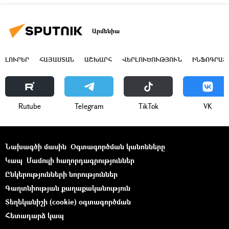
Արմենիա
ԼՈՒՐԵՐ
ՀԱՅԱՍՏԱՆ
ԱՇԽԱՐՀ
ՎԵՐԼՈՒԾՈՒԹՅՈՒՆ
ԻՆՖՈԳՐԱՖ
Rutube
Telegram
ТikТоk
VK
Նախագծի մասին
Օգտագործման կանոնները
Կապ
Մամուլի հաղորդագրություններ
Ընկերությունների նորություններ
Գաղտնիության քաղաքականություն
Տեղեկանիշի (cookie) օգտագործման
Հետադարձ կապ