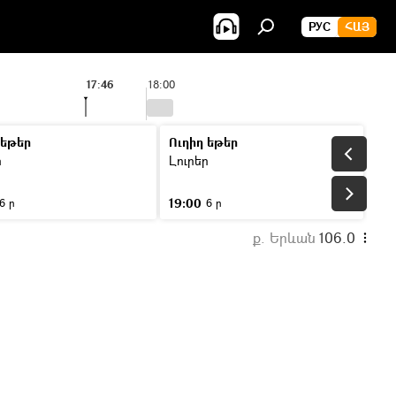
РУС
ՀԱՅ
17:46
18:00
 եթեր
Ուղիղ եթեր
ր
Լուրեր
19:00
6 ր
6 ր
ք. Երևան
106.0