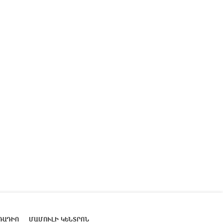
ՌԱԴԻՈ
ՄԱՄՈՒԼԻ ԿԵՆՏՐՈՆ