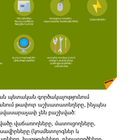
ն պետական գործակալությունում
տանում թափուր աշխատատեղերը, ինչպես
ավասարաչափ չեն բաշխված։
ածը վաճառողները, մատուցողները,
սավիրները (կոսմետոլոգներ և
րները, հացթուխները, դեղագործները,