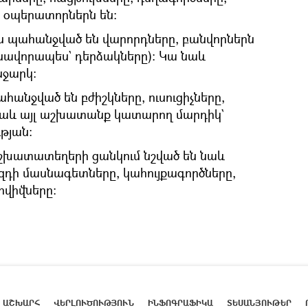
 օպերատորներն են։
պես պահանջված են վարորդները, բանվորներն
նավորապես` դերձակները)։ Կա նաև
ջարկ։
անջված են բժիշկները, ուսուցիչները,
նաև այլ աշխատանք կատարող մարդիկ`
թյան։
խատատեղերի ցանկում նշված են նաև
դի մասնագետները, կահույքագործները,
հովիվները։
ԱՇԽԱՐՀ
ՎԵՐԼՈՒԾՈՒԹՅՈՒՆ
ԻՆՖՈԳՐԱՖԻԿԱ
ՏԵՍԱՆՅՈՒԹԵՐ