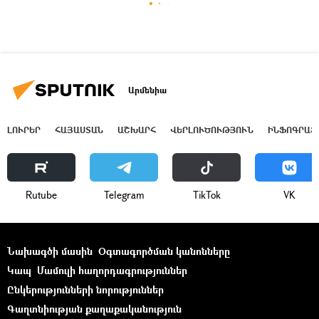
Արմենիա
ԼՈՒՐԵՐ
ՀԱՅԱՍՏԱՆ
ԱՇԽԱՐՀ
ՎԵՐԼՈՒԾՈՒԹՅՈՒՆ
ԻՆՖՈԳՐԱՖ
Rutube
Telegram
ТikТоk
VK
Նախագծի մասին
Օգտագործման կանոնները
Կապ
Մամուլի հաղորդագրություններ
Ընկերությունների նորություններ
Գաղտնիության քաղաքականություն