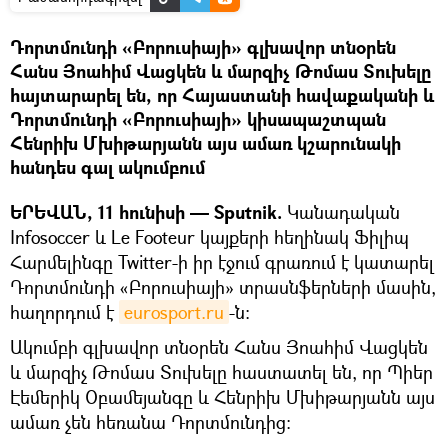
Դորտմունդի «Բորուսիայի» գլխավոր տնօրեն
Հանս Յոահիմ Վացկեն և մարզիչ Թոմաս Տուխելը
հայտարարել են, որ Հայաստանի հավաքականի և
Դորտմունդի «Բորուսիայի» կիսապաշտպան
Հենրիխ Մխիթարյանն այս ամառ կշարունակի
հանդես գալ ակումբում
ԵՐԵՎԱՆ, 11 հունիսի — Sputnik.
Կանադական
Infosoccer և Le Footeur կայքերի հեղինակ Ֆիլիպ
Հարմելինգը Twitter-ի իր էջում գրառում է կատարել
Դորտմունդի «Բորուսիայի» տրասնֆերների մասին,
հաղորդում է
eurosport.ru
-ն:
Ակումբի գլխավոր տնօրեն Հանս Յոահիմ Վացկեն
և մարզիչ Թոմաս Տուխելը հաստատել են, որ Պիեր
Էեմերիկ Օբամեյանգը և Հենրիխ Մխիթարյանն այս
ամառ չեն հեռանա Դորտմունդից: