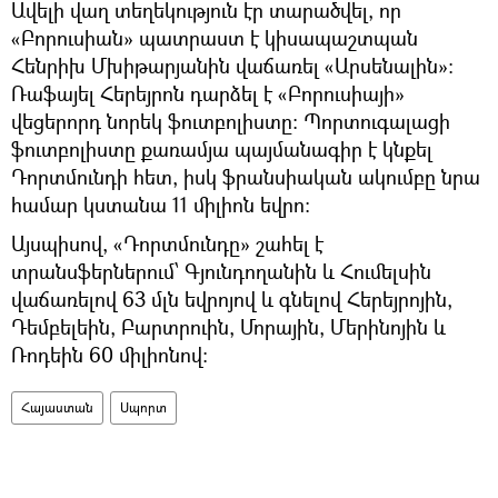
Ավելի վաղ տեղեկություն էր տարածվել, որ
«Բորուսիան» պատրաստ է կիսապաշտպան
Հենրիխ Մխիթարյանին վաճառել «Արսենալին»:
Ռաֆայել Հերեյրոն դարձել է «Բորուսիայի»
վեցերորդ նորեկ ֆուտբոլիստը: Պորտուգալացի
ֆուտբոլիստը քառամյա պայմանագիր է կնքել
Դորտմունդի հետ, իսկ ֆրանսիական ակումբը նրա
համար կստանա 11 միլիոն եվրո:
Այսպիսով, «Դորտմունդը» շահել է
տրանսֆերներում՝ Գյունդողանին և Հումելսին
վաճառելով 63 մլն եվրոյով և գնելով Հերեյրոյին,
Դեմբելեին, Բարտրուին, Մորային, Մերինոյին և
Ռոդեին 60 միլիոնով:
Հայաստան
Սպորտ