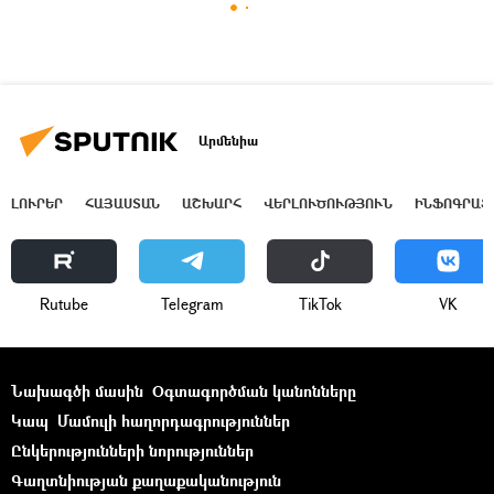
Արմենիա
ԼՈՒՐԵՐ
ՀԱՅԱՍՏԱՆ
ԱՇԽԱՐՀ
ՎԵՐԼՈՒԾՈՒԹՅՈՒՆ
ԻՆՖՈԳՐԱՖ
Rutube
Telegram
ТikТоk
VK
Նախագծի մասին
Օգտագործման կանոնները
Կապ
Մամուլի հաղորդագրություններ
Ընկերությունների նորություններ
Գաղտնիության քաղաքականություն