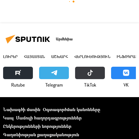
Արմենիա
ԼՈՒՐԵՐ
ՀԱՅԱՍՏԱՆ
ԱՇԽԱՐՀ
ՎԵՐԼՈՒԾՈՒԹՅՈՒՆ
ԻՆՖՈԳՐԱՖ
Rutube
Telegram
ТikТоk
VK
Նախագծի մասին
Օգտագործման կանոնները
Կապ
Մամուլի հաղորդագրություններ
Ընկերությունների նորություններ
Գաղտնիության քաղաքականություն