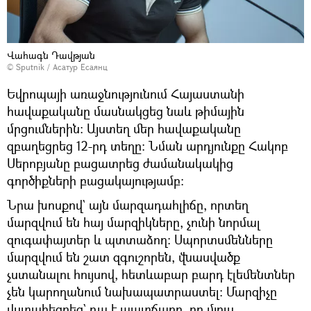
Վահագն Դավթյան
© Sputnik / Асатур Есаянц
Եվրոպայի առաջնությունում Հայաստանի
հավաքականը մասնակցեց նաև թիմային
մրցումներին: Այստեղ մեր հավաքականը
զբաղեցրեց 12-րդ տեղը: Նման արդյունքը Հակոբ
Սերոբյանը բացատրեց ժամանակակից
գործիքների բացակայությամբ։
Նրա խոսքով` այն մարզադահլիճը, որտեղ
մարզվում են հայ մարզիկները, չունի նորմալ
զուգափայտեր և պտտաձող: Սպորտսմենները
մարզվում են շատ զգուշորեն, վնասվածք
չստանալու հույսով, հետևաբար բարդ էլեմենտներ
չեն կարողանում նախապատրաստել: Մարզիչը
վստահեցրեց` դա է պատճառը, որ մյուս