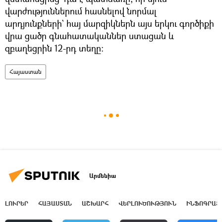
վարժություններում հասնելով նորմալ
արդյունքների` հայ մարզիկներն այս երկու գործիքի
վրա ցածր գնահատականներ ստացան և
զբաղեցրին 12-րդ տեղը։
Հայաստան
Արմենիա
ԼՈՒՐԵՐ
ՀԱՅԱՍՏԱՆ
ԱՇԽԱՐՀ
ՎԵՐԼՈՒԾՈՒԹՅՈՒՆ
ԻՆՖՈԳՐԱՖ