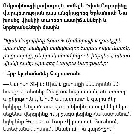
Ուկրաինացի լավագույն սոմելյե Իվան Բոչուրինը
վարպետության դաս անցկացրեց Երևանում։ Նա
խոսեց վիսկիի տարբեր աստիճանների և
նրբերանգների մասին
Իվան Բաչուրինը Sputnik Արմենիայի թղթակցին
պատմեց սոմելյեի ստեղծագործական ուղու մասին,
բացատրեց, թե իրականում ինչու և ինչպես է պետք
վիսկի խմել։ Զրուցեց Լաուրա Սարգսյանը։
- Ե՞րբ եք ժամանել Հայաստան։
— Մայիսի 31-ին։ Միայն քաղաքի կենտրոնն եմ
հասցրել տեսնել։ Բայց սա հայաստանյան երրորդ
այցելություն է, և ինձ անչափ դուր է գալիս ձեր
երկիրը։ Անցած տարվա հունիսին ես ու ընկերներս
մեքենա վերցրինք ու շրջագայեցինք Հայաստանում.
եղել ենք Գորիսում, Խոր Վիրապում, Տաթևում,
Ստեփանակերտում, Սևանում։ Իմ կարծիքով`