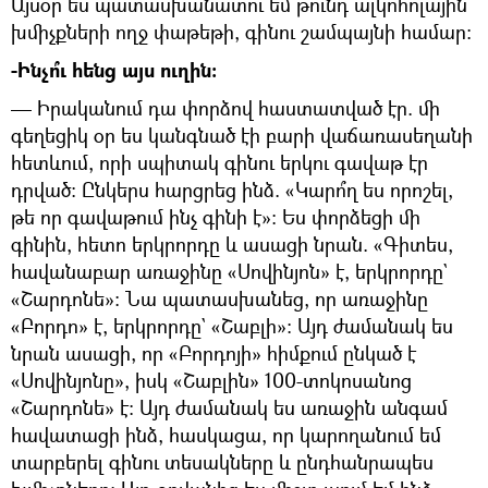
Այսօր ես պատասխանատու եմ թունդ ալկոհոլային
խմիչքների ողջ փաթեթի, գինու շամպայնի համար։
-Ինչո՞ւ հենց այս ուղին։
— Իրականում դա փորձով հաստատված էր. մի
գեղեցիկ օր ես կանգնած էի բարի վաճառասեղանի
հետևում, որի սպիտակ գինու երկու գավաթ էր
դրված։ Ընկերս հարցրեց ինձ. «Կարո՞ղ ես որոշել,
թե որ գավաթում ինչ գինի է»։ Ես փորձեցի մի
գինին, հետո երկրորդը և ասացի նրան. «Գիտես,
հավանաբար առաջինը «Սովինյոն» է, երկրորդը`
«Շարդոնե»։ Նա պատասխանեց, որ առաջինը
«Բորդո» է, երկրորդը` «Շաբլի»։ Այդ ժամանակ ես
նրան ասացի, որ «Բորդոյի» հիմքում ընկած է
«Սովինյոնը», իսկ «Շաբլին» 100-տոկոսանոց
«Շարդոնե» է։ Այդ ժամանակ ես առաջին անգամ
հավատացի ինձ, հասկացա, որ կարողանում եմ
տարբերել գինու տեսակները և ընդհանրապես