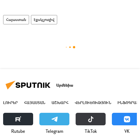
Հայաստան
Էքսկլյուզիվ
Արմենիա
ԼՈՒՐԵՐ
ՀԱՅԱՍՏԱՆ
ԱՇԽԱՐՀ
ՎԵՐԼՈՒԾՈՒԹՅՈՒՆ
ԻՆՖՈԳՐԱՖ
Rutube
Telegram
ТikТоk
VK