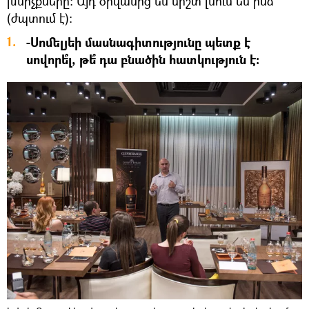
խմիչքները։ Այդ օրվանից ես միշտ լսում եմ ինձ
(ժպտում է)։
-Սոմելյեի մասնագիտությունը պետք է
սովորե՞լ, թե՞ դա բնածին հատկություն է։