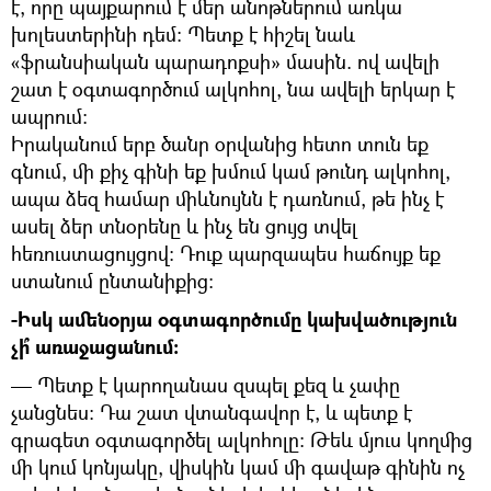
է, որը պայքարում է մեր անոթներում առկա
խոլեստերինի դեմ։ Պետք է հիշել նաև
«ֆրանսիական պարադոքսի» մասին. ով ավելի
շատ է օգտագործում ալկոհոլ, նա ավելի երկար է
ապրում։
Իրականում երբ ծանր օրվանից հետո տուն եք
գնում, մի քիչ գինի եք խմում կամ թունդ ալկոհոլ,
ապա ձեզ համար միևնույնն է դառնում, թե ինչ է
ասել ձեր տնօրենը և ինչ են ցույց տվել
հեռուստացույցով։ Դուք պարզապես հաճույք եք
ստանում ընտանիքից։
-Իսկ ամենօրյա օգտագործումը կախվածություն
չի՞ առաջացանում։
— Պետք է կարողանաս զսպել քեզ և չափը
չանցնես։ Դա շատ վտանգավոր է, և պետք է
գրագետ օգտագործել ալկոհոլը։ Թեև մյուս կողմից
մի կում կոնյակը, վիսկին կամ մի գավաթ գինին ոչ