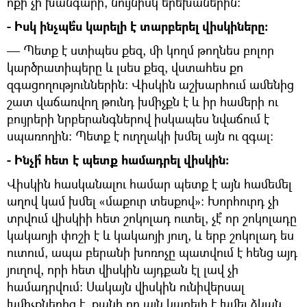
ոքի չի խանգարի, նույնիսկ երեխաներին։
- Իսկ ինչպե՞ս կարելի է տարբերել վիսկիները։
— Պետք է ստիպես քեզ, մի կողմ թողնես բոլոր
կարծրատիպերը և լսես քեզ, վստահես քո
զգացողություններին։ Վիսկին աշխարհում ամենից
շատ վաճառվող թունդ խմիչքն է և իր համերի ու
բույրերի նրբերանգներով իսկապես նվաճում է
սպառողին։ Պետք է ուղղակի խմել այն ու զգալ։
- Ինչի՞ հետ է պետք համադրել վիսկին։
Վիսկին հասկանալու համար պետք է այն համեմել
աղով կամ խմել «մաքուր տեսքով»։ Խորհուրդ չի
տրվում վիսկիի հետ շոկոլադ ուտել, չէ՞ որ շոկոլադը
կակաոյի փոշի է և կակաոյի յուղ, և երբ շոկոլադ ես
ուտում, ապա բերանի խոռոչը պատվում է հենց այդ
յուղով, որի հետ վիսկին այդքան էլ լավ չի
համադրվում։ Սակայն վիսկին ունիվերսալ
խմիչքներից է, քանի որ այն կարելի է խմել ձկան,