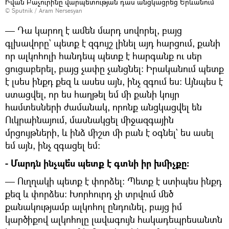
Իվան Բաչուրինը վարպետության դաս անցկացրեց Երևանում
© Sputnik / Aram Nersesyan
— Դա կարող է ամեն մարդ սովորել, բայց
գլխավորը` պետք է զգույշ լինել այդ հարցում, քանի
որ ալկոհոլի հանդեպ պետք է հարգանք ու սեր
ցուցաբերել, բայց չափը չանցնել։ Իրականում պետք
է լսես ինքդ քեզ և ասես այն, ինչ զգում ես։ Այնպես է
ստացվել, որ ես հաղթել եմ մի քանի կույր
համտեսների ժամանակ, որոնք անցկացվել են
Ուկրաինայում, մասնակցել միջազգային
մրցույթների, և ինձ միշտ մի բան է օգնել` ես ասել
եմ այն, ինչ զգացել եմ։
- Մարդն ինչպե՞ս պետք է գտնի իր խմիչքը։
— Ուղղակի պետք է փորձել։ Պետք է ստիպես ինքդ
քեզ և փորձես։ Խորհուրդ չի տրվում մեծ
քանակությամբ ալկոհոլ ընդունել, բայց իմ
կարծիքով ալկոհոլը լավագույն հակադեպրեսանտն