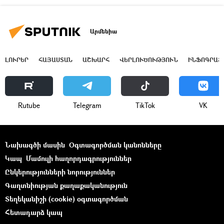
Արմենիա
ԼՈՒՐԵՐ
ՀԱՅԱՍՏԱՆ
ԱՇԽԱՐՀ
ՎԵՐԼՈՒԾՈՒԹՅՈՒՆ
ԻՆՖՈԳՐԱՖ
Rutube
Telegram
ТikТоk
VK
Նախագծի մասին
Օգտագործման կանոնները
Կապ
Մամուլի հաղորդագրություններ
Ընկերությունների նորություններ
Գաղտնիության քաղաքականություն
Տեղեկանիշի (cookie) օգտագործման
Հետադարձ կապ