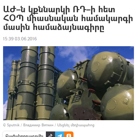
ԱԺ–ն կքննարկի ՌԴ–ի հետ
ՀՕՊ միասնական համակարգի
մասին համաձայնագիրը
15:39 03.06.2016
© Sputnik / Владимир Вяткин
/
Անցնել մեդիապահոց
Բաժանորդագրվել