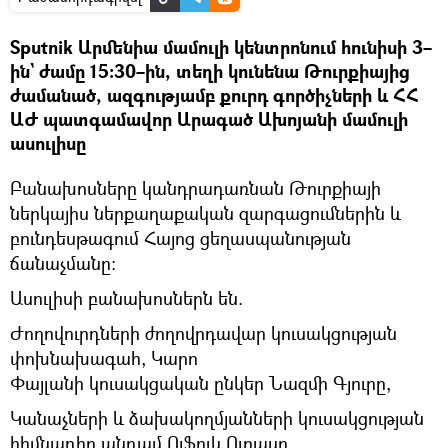
Sputnik Արմենիա մամուլի կենտրոնում հունիսի 3–
ին` ժամը 15։30–ին, տեղի կունենա Թուրքիայից
ժամանած, ազգությամբ քուրդ գործիչների և ՀՀ
ԱԺ պատգամավոր Արագած Ախոյանի մամուլի
ասուլիսը
Բանախոսները կանդրադառնան Թուրքիայի
ներկայիս ներքաղաքական զարգացումներին և
բունդեսթագում Հայոց ցեղասպանության
ճանաչմանը։
Ասուլիսի բանախոսներն են.
Ժողովուրդների ժողովրդավար կուսակցության
փոխնախագահ, Կարո
Փայլանի կուսակցական ընկեր Նազմի Գյուրը,
Կանաչների և ձախակողմյանների կուսակցության
հիմնադիր անդամ Ուֆուկ Ուրասը,