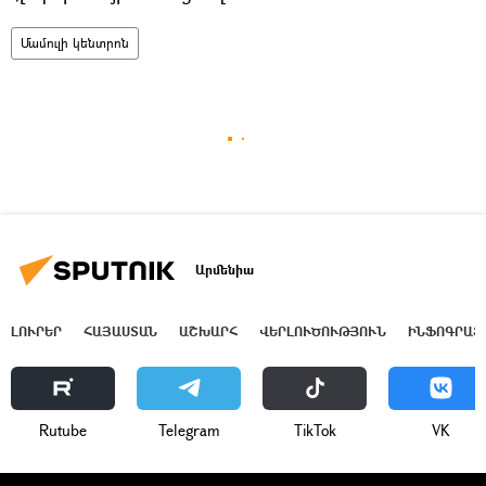
Մամուլի կենտրոն
Արմենիա
ԼՈՒՐԵՐ
ՀԱՅԱՍՏԱՆ
ԱՇԽԱՐՀ
ՎԵՐԼՈՒԾՈՒԹՅՈՒՆ
ԻՆՖՈԳՐԱՖ
Rutube
Telegram
ТikТоk
VK