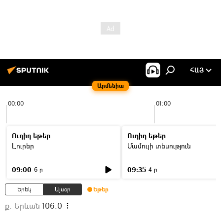
ՀԱՅ
Արմենիա
00:00
01:00
Ուղիղ եթեր
Ուղիղ եթեր
Լուրեր
Մամուլի տեսություն
09:00
09:35
6 ր
4 ր
Երեկ
Այսօր
Եթեր
ք. Երևան
106.0