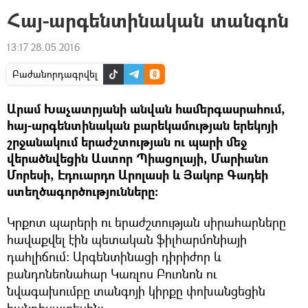
Հայ-արգենտինական տանգոն
13:17 28.05.2016
Բաժանորդագրվել
Արամ Խաչատրյանի անվան համերգասրահում,
հայ-արգենտինական բարեկամության երեկոյի
շրջանակում երաժշտության ու պարի մեջ
վերածնվեցին Աստոր Պիացոլայի, Մարիանո
Մորեսի, Էդուարդո Արոլասի և Յակոբ Գադեի
ստեղծագործությունները:
Կրքոտ պարերի ու երաժշտության սիրահարները
հավաքվել էին պետական ֆիլհարմոնիայի
դահլիճում: Արգենտինացի դիրիժոր և
բանդոնեոնահար Կառլոս Բուոնոն ու
նվագախումբը տանգոյի կիրքը փոխանցեցին