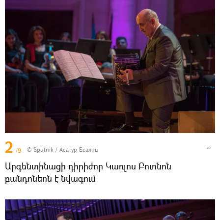
2
© Sputnik / Асатур Есаянц
/9
Արգենտինացի դիրիժոր Կառլոս Բուոնոն
բանդոնեոն է նվագում