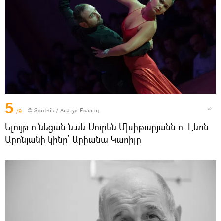
5
© Sputnik / Асатур Есаянц
/9
Ելույթ ունեցան նաև Սուրեն Մխիթարյանն ու Լևոն
Արոնյանի կինը՝ Արիանա Կաոիլը