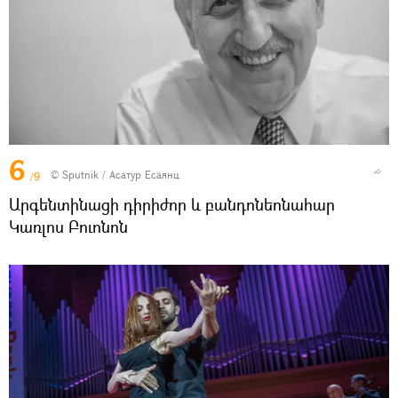
6
© Sputnik / Асатур Есаянц
/9
Արգենտինացի դիրիժոր և բանդոնեոնահար
Կառլոս Բուոնոն