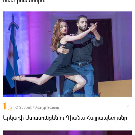
հանդիսատեսին:
1
© Sputnik / Асатур Есаянц
/9
Արկադի Ատասունցևն ու Դիանա Հայրապետյանը