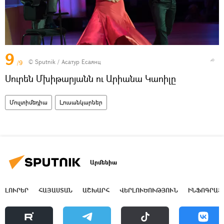
9
© Sputnik / Асатур Есаянц
/9
Սուրեն Մխիթարյանն ու Արիանա Կաոիլը
Մուլտիմեդիա
Լուսանկարներ
Արմենիա
ԼՈՒՐԵՐ
ՀԱՅԱՍՏԱՆ
ԱՇԽԱՐՀ
ՎԵՐԼՈՒԾՈՒԹՅՈՒՆ
ԻՆՖՈԳՐԱՖ