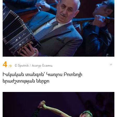
4
© Sputnik / Асатур Есаянц
/9
Իսկական տանգոն՝ Կառլոս Բուոնոյի
երաժշտության ներքո