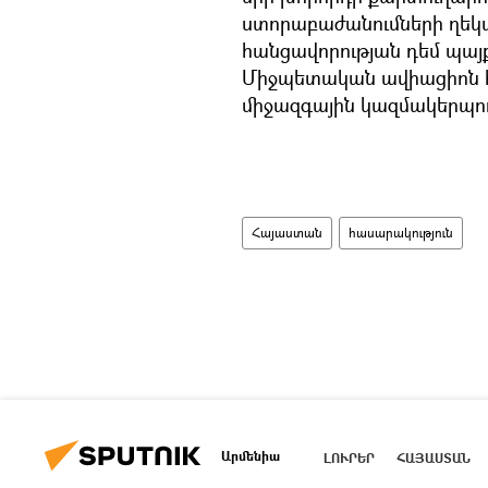
ստորաբաժանումների ղեկ
հանցավորության դեմ պայ
Միջպետական ավիացիոն 
միջազգային կազմակերպութ
Հայաստան
հասարակություն
Արմենիա
ԼՈՒՐԵՐ
ՀԱՅԱՍՏԱՆ