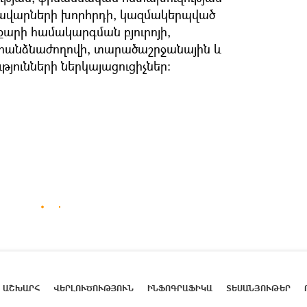
ավարների խորհրդի, կազմակերպված
քարի համակարգման բյուրոյի,
հանձնաժողովի, տարածաշրջանային և
յունների ներկայացուցիչներ։
ԱՇԽԱՐՀ
ՎԵՐԼՈՒԾՈՒԹՅՈՒՆ
ԻՆՖՈԳՐԱՖԻԿԱ
ՏԵՍԱՆՅՈՒԹԵՐ