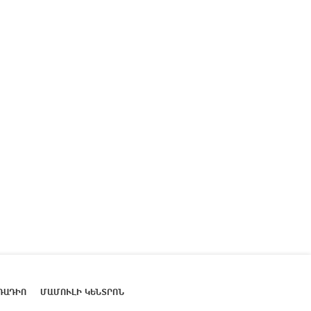
ՌԱԴԻՈ
ՄԱՄՈՒԼԻ ԿԵՆՏՐՈՆ