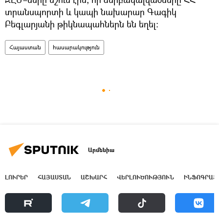
տրանսպորտի և կապի նախարար Գագիկ
Բեգլարյանի թիկնապահներն են եղել։
Հայաստան
հասարակություն
Արմենիա
ԼՈՒՐԵՐ
ՀԱՅԱՍՏԱՆ
ԱՇԽԱՐՀ
ՎԵՐԼՈՒԾՈՒԹՅՈՒՆ
ԻՆՖՈԳՐԱՖ