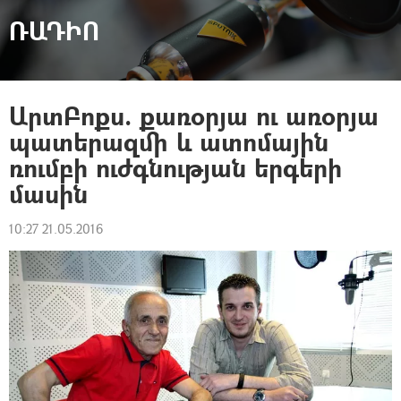
ՌԱԴԻՈ
ԱրտԲոքս. քառօրյա ու առօրյա
պատերազմի և ատոմային
ռումբի ուժգնության երգերի
մասին
10:27 21.05.2016