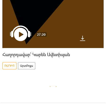
27:20
Հաղորդավար՝ Կարեն Ավետիսյան
ՌԱԴԻՈ
ԱրտԲոքս