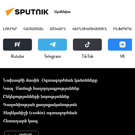
Արմենիա
ԼՈՒՐԵՐ
ՀԱՅԱՍՏԱՆ
ԱՇԽԱՐՀ
ՎԵՐԼՈՒԾՈՒԹՅՈՒՆ
ԻՆՖՈԳՐԱՖ
Rutube
Telegram
ТikТоk
VK
Նախագծի մասին
Օգտագործման կանոնները
Կապ
Մամուլի հաղորդագրություններ
Ընկերությունների նորություններ
Գաղտնիության քաղաքականություն
Տեղեկանիշի (cookie) օգտագործման
Հետադարձ կապ