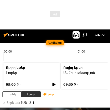
ՀԱՅ
Արմենիա
00:00
01:00
Ուղիղ եթեր
Ուղիղ եթեր
Լուրեր
Մամուլի տեսություն
09:00
09:30
5 ր
5 ր
Երեկ
Այսօր
Եթեր
ք. Երևան
106.0