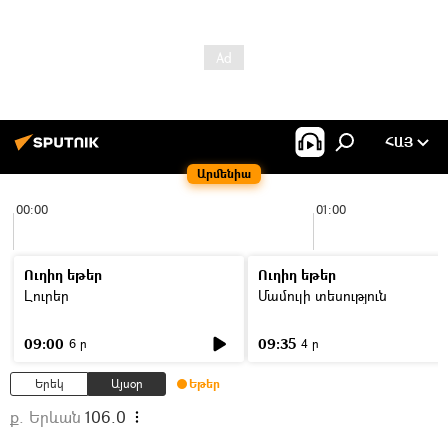
ՀԱՅ
Արմենիա
00:00
01:00
Ուղիղ եթեր
Ուղիղ եթեր
Լուրեր
Մամուլի տեսություն
09:00
09:35
6 ր
4 ր
Երեկ
Այսօր
Եթեր
ք. Երևան
106.0