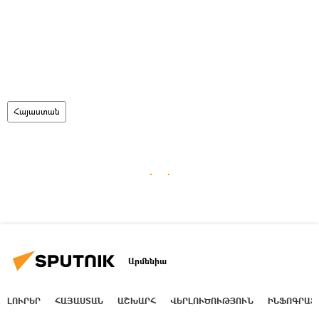
Հայաստան
Արմենիա
ԼՈՒՐԵՐ
ՀԱՅԱՍՏԱՆ
ԱՇԽԱՐՀ
ՎԵՐԼՈՒԾՈՒԹՅՈՒՆ
ԻՆՖՈԳՐԱՖ