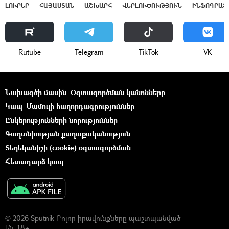
ԼՈՒՐԵՐ
ՀԱՅԱՍՏԱՆ
ԱՇԽԱՐՀ
ՎԵՐԼՈՒԾՈՒԹՅՈՒՆ
ԻՆՖՈԳՐԱՖ
Rutube
Telegram
ТikТоk
VK
Նախագծի մասին
Օգտագործման կանոնները
Կապ
Մամուլի հաղորդագրություններ
Ընկերությունների նորություններ
Գաղտնիության քաղաքականություն
Տեղեկանիշի (cookie) օգտագործման
Հետադարձ կապ
© 2026 Sputnik Բոլոր իրավունքները պաշտպանված
են. 18+