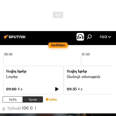
ՀԱՅ
Արմենիա
00:00
01:00
Ուղիղ եթեր
Ուղիղ եթեր
Լուրեր
Մամուլի տեսություն
09:00
09:35
6 ր
4 ր
Երեկ
Այսօր
Եթեր
ք. Երևան
106.0