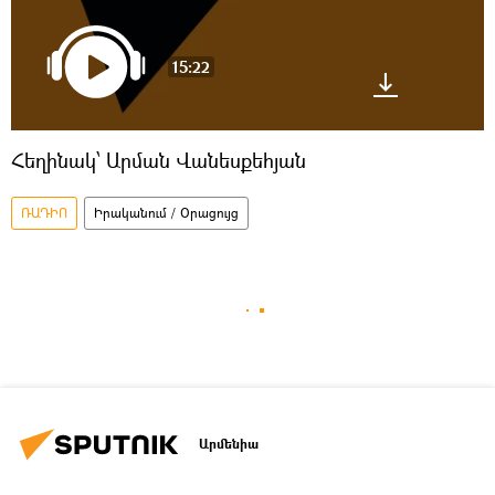
15:22
Հեղինակ՝ Արման Վանեսքեհյան
ՌԱԴԻՈ
Իրականում / Օրացույց
Արմենիա