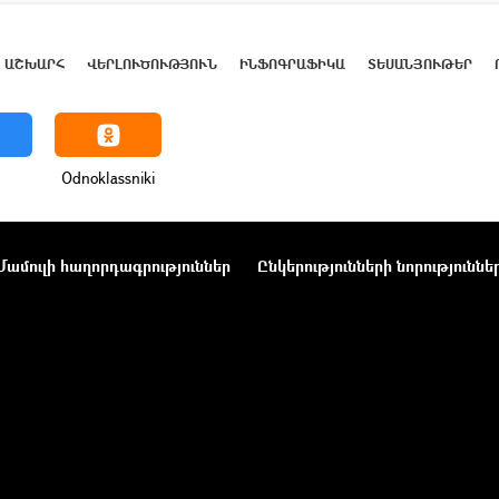
ԱՇԽԱՐՀ
ՎԵՐԼՈՒԾՈՒԹՅՈՒՆ
ԻՆՖՈԳՐԱՖԻԿԱ
ՏԵՍԱՆՅՈՒԹԵՐ
Odnoklassniki
Մամուլի հաղորդագրություններ
Ընկերությունների նորություննե