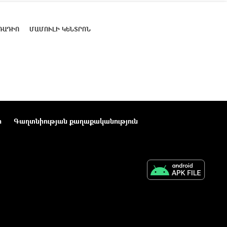
ՌԱԴԻՈ
ՄԱՄՈՒԼԻ ԿԵՆՏՐՈՆ
ր
Գաղտնիության քաղաքականություն