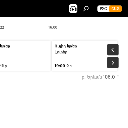
РУС
ՀԱՅ
:22
16:00
 եթեր
Ուղիղ եթեր
ր
Լուրեր
19:00
46 ր
0 ր
ք. Երևան
106.0