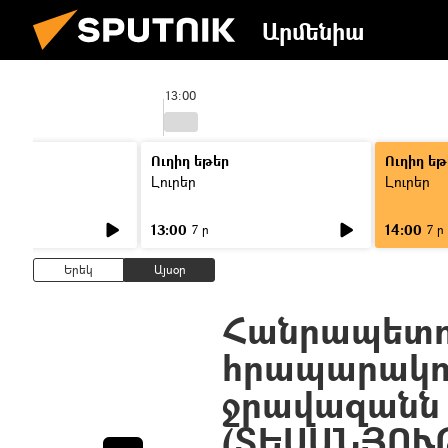
Արմենիա
13:00
Ուղիղ եթեր
Ուղիղ եթ
Լուրեր
Լուրեր
13:00
14:00
7 ր
7 ր
Երեկ
Այսօր
Հանրապետո
հրապարակու
ջրավազանն ո
(ՏԵՍԱՆՅՈՒ