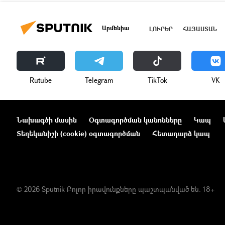
Արմենիա
ԼՈՒՐԵՐ
ՀԱՅԱՍՏԱՆ
Rutube
Telegram
ТikТоk
VK
Նախագծի մասին
Օգտագործման կանոնները
Կապ
Տեղեկանիշի (cookie) օգտագործման
Հետադարձ կապ
© 2026 Sputnik Բոլոր իրավունքները պաշտպանված են. 18+