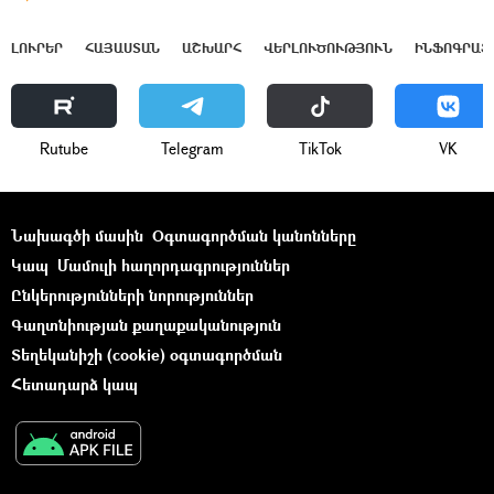
ԼՈՒՐԵՐ
ՀԱՅԱՍՏԱՆ
ԱՇԽԱՐՀ
ՎԵՐԼՈՒԾՈՒԹՅՈՒՆ
ԻՆՖՈԳՐԱՖ
Rutube
Telegram
ТikТоk
VK
Նախագծի մասին
Օգտագործման կանոնները
Կապ
Մամուլի հաղորդագրություններ
Ընկերությունների նորություններ
Գաղտնիության քաղաքականություն
Տեղեկանիշի (cookie) օգտագործման
Հետադարձ կապ