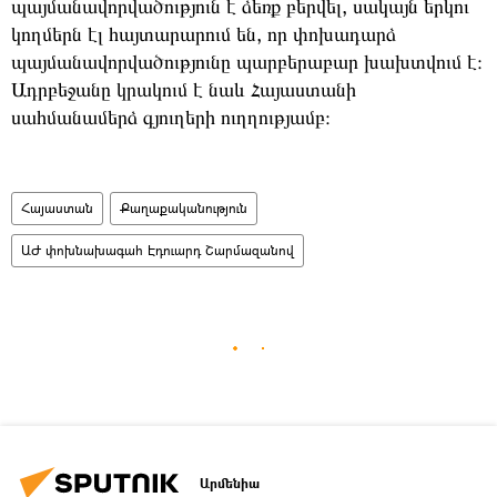
պայմանավորվածություն
է
ձեռք
բերվել
,
սակայն
երկու
կողմերն էլ
հայտարարում են
,
որ
փոխադարձ
պայմանավորվածությունը պարբերաբար
խախտվում
է։
Ադրբեջանը
կրակում
է
նաև
Հայաստանի
սահմանամերձ
գյուղերի
ուղղությամբ։
Հայաստան
Քաղաքականություն
ԱԺ փոխնախագահ Էդուարդ Շարմազանով
Արմենիա