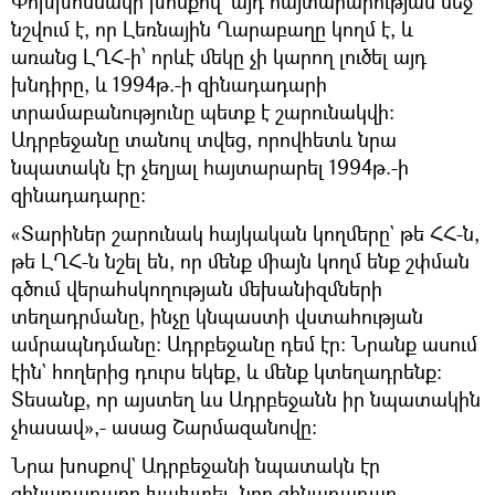
Փոխխոսնակի խոսքով` այդ հայտարարության մեջ
նշվում է, որ Լեռնային Ղարաբաղը կողմ է, և
առանց ԼՂՀ-ի՝ որևէ մեկը չի կարող լուծել այդ
խնդիրը, և 1994թ.-ի զինադադարի
տրամաբանությունը պետք է շարունակվի:
Ադրբեջանը տանուլ տվեց, որովհետև նրա
նպատակն էր չեղյալ հայտարարել 1994թ.-ի
զինադադարը:
«Տարիներ շարունակ հայկական կողմերը` թե ՀՀ-ն,
թե ԼՂՀ-ն նշել են, որ մենք միայն կողմ ենք շփման
գծում վերահսկողության մեխանիզմների
տեղադրմանը, ինչը կնպաստի վստահության
ամրապնդմանը: Ադրբեջանը դեմ էր։ Նրանք ասում
էին` հողերից դուրս եկեք, և մենք կտեղադրենք։
Տեսանք, որ այստեղ ևս Ադրբեջանն իր նպատակին
չհասավ»,- ասաց Շարմազանովը:
Նրա խոսքով` Ադրբեջանի նպատակն էր
զինադադարը խախտել, նոր զինադադար