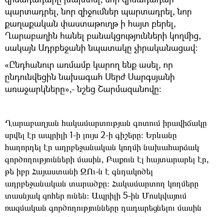
պարտադրել, նոր զիջումներ պարտադրել, նոր
քաղաքական փաստաթուղթ ի հայտ բերել,
Ղարաբաղին հանել բանակցությունների կողմից,
սակայն Ադրբեջանի նպատակը չիրականացավ։
«Ընդհանուր առմամբ կարող ենք ասել, որ
ընդունվեցին նախագահ Սերժ Սարգսյանի
առաջարկները»,- նշեց Շարմազանովը:
Ղարաբաղյան
հակամարտության
գոտում
իրավիճակը
սրվել
էր
ապրիլի
1-
ի
լույս
2-
ի
գիշերը։
Երևանը
հաղորդել
էր
ադրբեջանական
կողմի
նախահարձակ
գործողությունների
մասին
,
Բաքուն
էլ
հայտարարել
էր
,
թե
իբր
Հայաստանի
ԶՈւ
-
ն
է
գնդակոծել
ադրբեջանական
տարածքը։
Հակամարտող
կողմերը
տասնյակ
զոհեր
ունեն։
Ապրիլի
5-
ին
Մոսկվայում
ռազմական
գործողությունները
դադարեցնելու
մասին