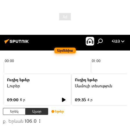
ՀԱՅ
Արմենիա
00:00
01:00
Ուղիղ եթեր
Ուղիղ եթեր
Լուրեր
Մամուլի տեսություն
09:00
09:35
6 ր
4 ր
Երեկ
Այսօր
Եթեր
ք. Երևան
106.0