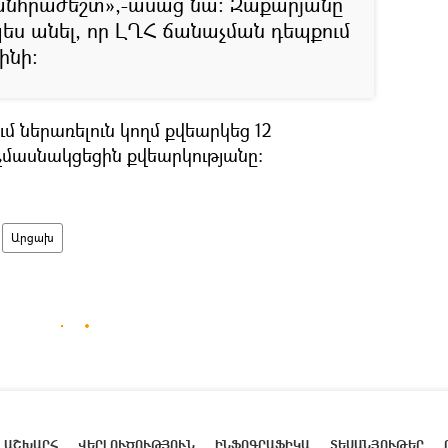
է անհրաժեշտ»,-ասաց նա: Զաքարյանը
պես անել, որ ԼՂՀ ճանաչման դեպքում
ինի:
 ներառելուն կողմ քվեարկեց 12
չմասնակցեցին քվեարկությանը։
Արցախ
ԱՇԽԱՐՀ
ՎԵՐԼՈՒԾՈՒԹՅՈՒՆ
ԻՆՖՈԳՐԱՖԻԿԱ
ՏԵՍԱՆՅՈՒԹԵՐ