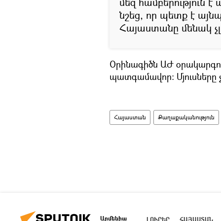
մեզ համբերություն 
նշեց, որ պետք է այն
Հայաստանը մենակ չլ
Օրինագիծն ԱԺ օրակարգում
պատգամավոր։ Մյուսները 
Հայաստան
Քաղաքականություն
Արմենիա
ԼՈՒՐԵՐ
ՀԱՅԱՍՏԱՆ