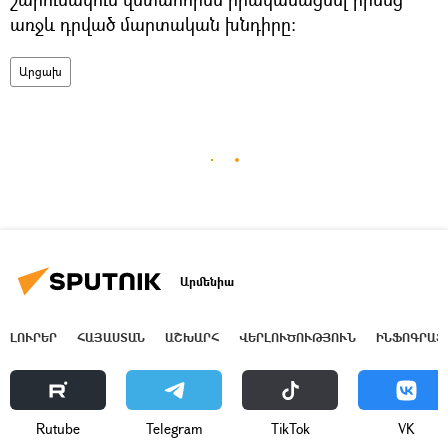
առջև դրված մարտական խնդիրը:
Արցախ
Արմենիա
ԼՈՒՐԵՐ
ՀԱՅԱՍՏԱՆ
ԱՇԽԱՐՀ
ՎԵՐԼՈՒԾՈՒԹՅՈՒՆ
ԻՆՖՈԳՐԱՖ
Rutube
Telegram
ТikТоk
VK