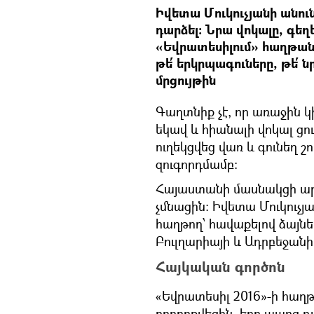
Իվետա Մուկուչյանի անուն
դարձել: Նրա վոկալը, գեղ
«Եվրատեսիլում» հաղթանա
թե՛ երկրպագուները, թե՛ ն
մրցույթին
Գաղտնիք չէ, որ առաջին 
եկավ և հիանալի վոկալ ցո
ուղեկցվեց վառ և գունեղ շ
զուգորդմամբ:
Հայաստանի մասնակցի ար
չմնացին: Իվետա Մուկուչյ
հաղթող՝ հավաքելով ձայնե
Բուլղարիայի և Ադրբեջան
Հայկական գործոն
«Եվրատեսիլ 2016»-ի հաղթո
բորբոքվեցին, երբ պարզ դ