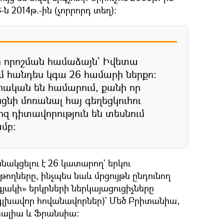
ն 2014թ.-ին (չորրորդ տեղ):
րի որոշման համաձայն՝ Իվետա
ում հանդես կգա 26 համարի ներքո:
ական են համարում, քանի որ
ցնի մոռանալ հայ գեղեցկուհու
արզ դիտավորություն են տեսնում
մբ:
նակցելու է 26 կատարող` երկու
ղները, ինչպես նաև մրցույթն ընդունող
գյակի» երկրների ներկայացուցիչները
 գլխավոր հովանավորներ)` Մեծ Բրիտանիա,
ալիա և Ֆրանսիա։