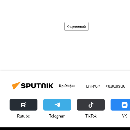
Հայաստան
Արմենիա
ԼՈՒՐԵՐ
ՀԱՅԱՍՏԱՆ
Rutube
Telegram
ТikТоk
VK