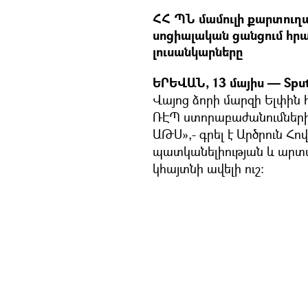
ՀՀ ՊՆ մամուլի քարտուղա
սոցիալական ցանցում հր
լուսանկարները
ԵՐԵՎԱՆ, 13 մայիս — Sput
Վայոց ձորի մարզի Ելփին 
ՌԷՊ ստորաբաժանումների
ԱԹՍ»,- գրել է Արծրուն Հո
պատկանելիության և արտա
կհայտնի ավելի ուշ։