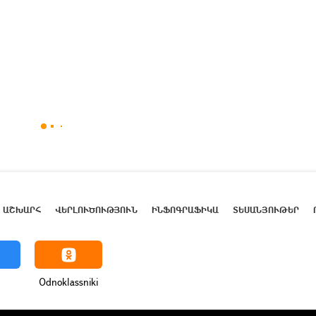
ԱՇԽԱՐՀ
ՎԵՐԼՈՒԾՈՒԹՅՈՒՆ
ԻՆՖՈԳՐԱՖԻԿԱ
ՏԵՍԱՆՅՈՒԹԵՐ
Odnoklassniki