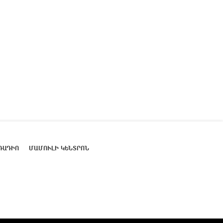
ՌԱԴԻՈ
ՄԱՄՈՒԼԻ ԿԵՆՏՐՈՆ