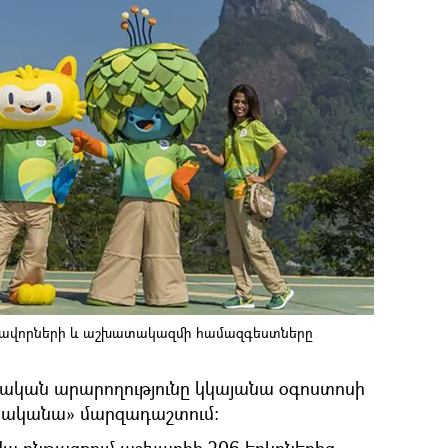
մավորների և աշխատակազմի համազգեստները
կան արարողությունը կկայանա օգոստոսի
արականա» մարզադաշտում: