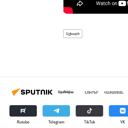
Աշխարհ
Արմենիա
ԼՈՒՐԵՐ
ՀԱՅԱՍՏԱՆ
Rutube
Telegram
ТikТоk
VK