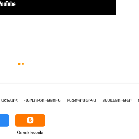
ԱՇԽԱՐՀ
ՎԵՐԼՈՒԾՈՒԹՅՈՒՆ
ԻՆՖՈԳՐԱՖԻԿԱ
ՏԵՍԱՆՅՈՒԹԵՐ
Odnoklassniki