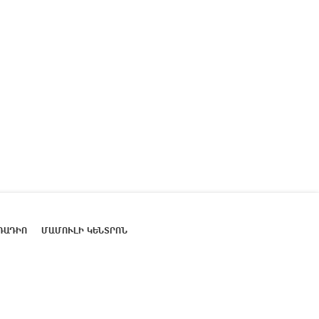
ՌԱԴԻՈ
ՄԱՄՈՒԼԻ ԿԵՆՏՐՈՆ