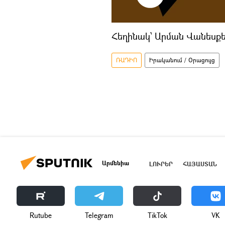
Հեղինակ՝ Արման Վանեսքե
ՌԱԴԻՈ
Իրականում / Օրացույց
Արմենիա
ԼՈՒՐԵՐ
ՀԱՅԱՍՏԱՆ
Rutube
Telegram
ТikТоk
VK