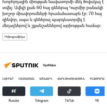
Խորհրդային միության նավատորմի մեկ ծովակալ է
տվել։ Ավելի քան 60 հայ գեներալ Կարմիր բանակի
խոշոր միավորումների հրամանատարն էր։ 70 հայ
զինվոր, սպա և գեներալ պարգևատրվել է
մեդալներով և շքանշաններով արիության համար։
Ինֆոգրաֆիկա
Արմենիա
ԼՈՒՐԵՐ
ՀԱՅԱՍՏԱՆ
ԱՇԽԱՐՀ
ՎԵՐԼՈՒԾՈՒԹՅՈՒՆ
ԻՆՖՈԳՐԱՖ
Rutube
Telegram
ТikТоk
VK