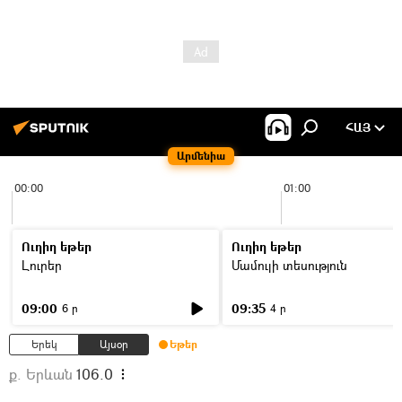
ՀԱՅ
Արմենիա
00:00
01:00
Ուղիղ եթեր
Ուղիղ եթեր
Լուրեր
Մամուլի տեսություն
09:00
09:35
6 ր
4 ր
Երեկ
Այսօր
Եթեր
ք. Երևան
106.0