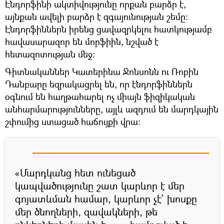
Էնդորֆինի ակտիվությունը որքան բարձր է,
այնքան ավելի բարձր է զգայունության շեմը:
Էնդորֆիններն իրենց ցավազրկելու հատկությամբ
հավասարազոր են մորֆիին, նշված է
հետազոտության մեջ:
Գիտնականներ Կատերինա Ջոնսոնն ու Ռոբին
Դանբարը եզրակացրել են, որ էնդորֆիններն
օգնում են հաղթահարել ոչ միայն ֆիզիկական
անհարմարությունները, այլև ազդում են մարդկային
շփումից ստացած հաճույքի վրա:
«Մարդկանց հետ ունեցած
կապվածությունը շատ կարևոր է մեր
գոյատևման համար, կարևոր չէ՝ խոսքը
մեր ծնողների, զավակների, թե