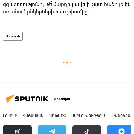
զգացողությունը, թե՞ մարդիկ ավելի շատ հաճույք են
ստանում ընկերների հետ շփումից:
Աշխարհ
Արմենիա
ԼՈՒՐԵՐ
ՀԱՅԱՍՏԱՆ
ԱՇԽԱՐՀ
ՎԵՐԼՈՒԾՈՒԹՅՈՒՆ
ԻՆՖՈԳՐԱՖ