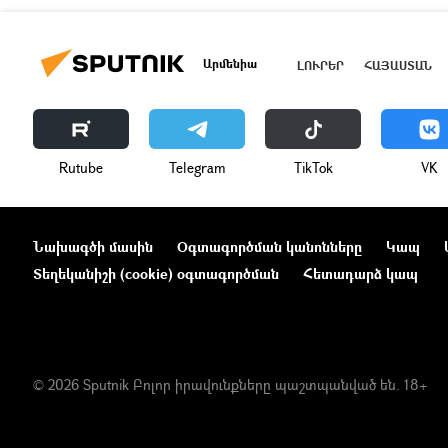
Արմենիա
ԼՈՒՐԵՐ
ՀԱՅԱՍՏԱՆ
Rutube
Telegram
ТikТоk
VK
Նախագծի մասին
Օգտագործման կանոնները
Կապ
Տեղեկանիշի (cookie) օգտագործման
Հետադարձ կապ
© 2026 Sputnik Բոլոր իրավունքները պաշտպանված են. 18+