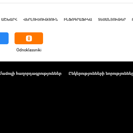
ԱՇԽԱՐՀ
ՎԵՐԼՈՒԾՈՒԹՅՈՒՆ
ԻՆՖՈԳՐԱՖԻԿԱ
ՏԵՍԱՆՅՈՒԹԵՐ
Odnoklassniki
Մամուլի հաղորդագրություններ
Ընկերությունների նորություննե