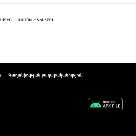
ՌԱԴԻՈ
ՄԱՄՈՒԼԻ ԿԵՆՏՐՈՆ
ր
Գաղտնիության քաղաքականություն