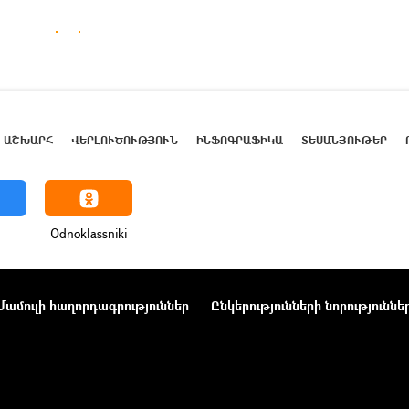
ԱՇԽԱՐՀ
ՎԵՐԼՈՒԾՈՒԹՅՈՒՆ
ԻՆՖՈԳՐԱՖԻԿԱ
ՏԵՍԱՆՅՈՒԹԵՐ
Odnoklassniki
Մամուլի հաղորդագրություններ
Ընկերությունների նորություննե