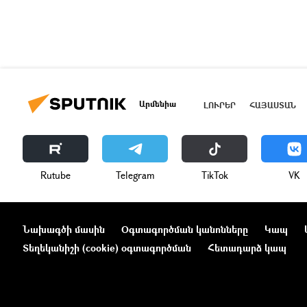
Արմենիա
ԼՈՒՐԵՐ
ՀԱՅԱՍՏԱՆ
Rutube
Telegram
ТikТоk
VK
Նախագծի մասին
Օգտագործման կանոնները
Կապ
Տեղեկանիշի (cookie) օգտագործման
Հետադարձ կապ