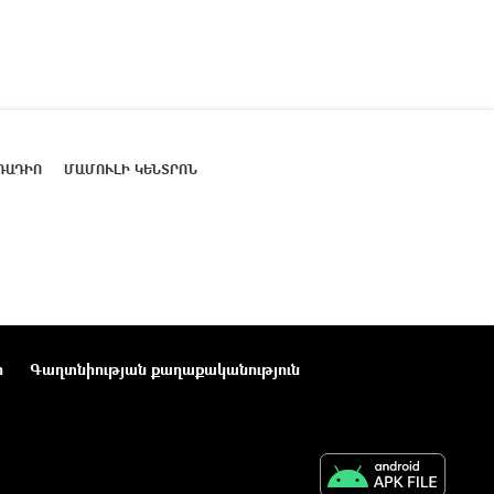
ՌԱԴԻՈ
ՄԱՄՈՒԼԻ ԿԵՆՏՐՈՆ
ր
Գաղտնիության քաղաքականություն