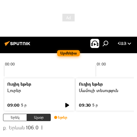
ՀԱՅ
Արմենիա
00:00
01:00
Ուղիղ եթեր
Ուղիղ եթեր
Լուրեր
Մամուլի տեսություն
09:00
09:30
5 ր
5 ր
Երեկ
Այսօր
Եթեր
ք. Երևան
106.0