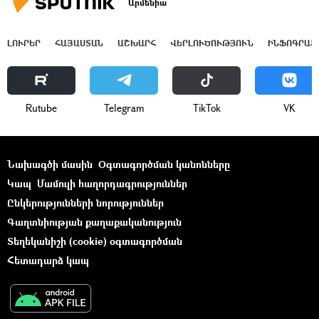
Արմենիա
ԼՈՒՐԵՐ
ՀԱՅԱՍՏԱՆ
ԱՇԽԱՐՀ
ՎԵՐԼՈՒԾՈՒԹՅՈՒՆ
ԻՆՖՈԳՐԱՖ
Rutube
Telegram
ТikТоk
VK
Նախագծի մասին
Օգտագործման կանոնները
Կապ
Մամուլի հաղորդագրություններ
Ընկերությունների նորություններ
Գաղտնիության քաղաքականություն
Տեղեկանիշի (cookie) օգտագործման
Հետադարձ կապ