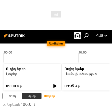
ՀԱՅ
Արմենիա
00:00
01:00
Ուղիղ եթեր
Ուղիղ եթեր
Լուրեր
Մամուլի տեսություն
09:00
09:35
6 ր
4 ր
Երեկ
Այսօր
Եթեր
ք. Երևան
106.0