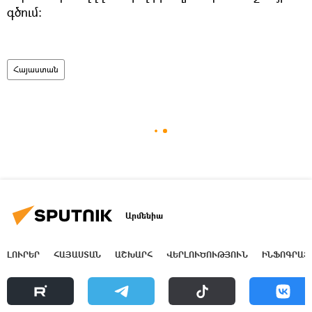
գծում:
Հայաստան
Արմենիա
ԼՈՒՐԵՐ
ՀԱՅԱՍՏԱՆ
ԱՇԽԱՐՀ
ՎԵՐԼՈՒԾՈՒԹՅՈՒՆ
ԻՆՖՈԳՐԱՖ