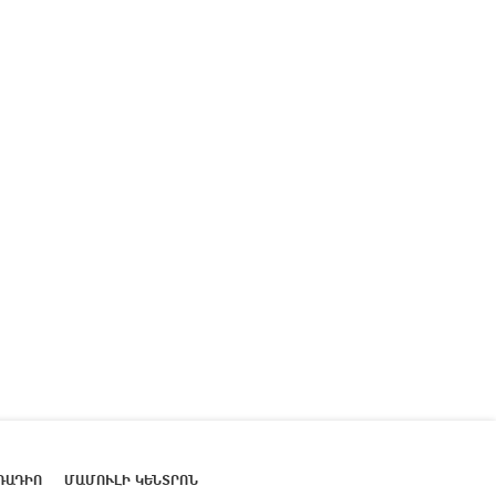
ՌԱԴԻՈ
ՄԱՄՈՒԼԻ ԿԵՆՏՐՈՆ