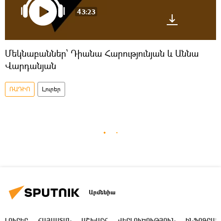
43:23
Մեկնաբաններ՝ Դիանա Հարությունյան և Աննա
Վարդանյան
ՌԱԴԻՈ
Լուրեր
Արմենիա
ԼՈՒՐԵՐ
ՀԱՅԱՍՏԱՆ
ԱՇԽԱՐՀ
ՎԵՐԼՈՒԾՈՒԹՅՈՒՆ
ԻՆՖՈԳՐԱՖ