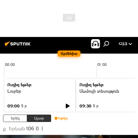
ՀԱՅ
Արմենիա
00:00
01:00
Ուղիղ եթեր
Ուղիղ եթեր
Լուրեր
Մամուլի տեսություն
09:00
09:30
5 ր
5 ր
Երեկ
Այսօր
Եթեր
ք. Երևան
106.0