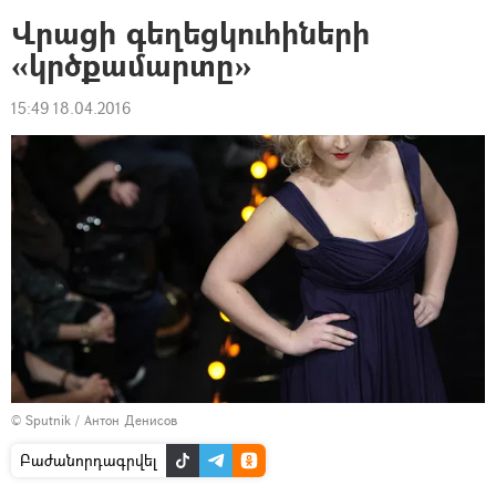
Վրացի գեղեցկուհիների
«կրծքամարտը»
15:49 18.04.2016
© Sputnik / Антон Денисов
Բաժանորդագրվել