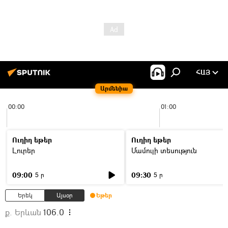
ՀԱՅ
Արմենիա
00:00
01:00
Ուղիղ եթեր
Ուղիղ եթեր
Լուրեր
Մամուլի տեսություն
09:00
09:30
5 ր
5 ր
Երեկ
Այսօր
Եթեր
ք. Երևան
106.0