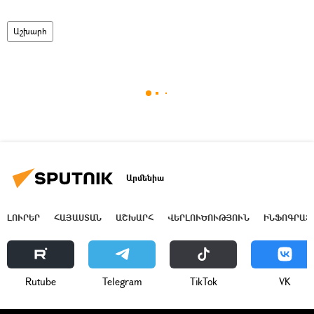
Աշխարհ
Արմենիա
ԼՈՒՐԵՐ
ՀԱՅԱՍՏԱՆ
ԱՇԽԱՐՀ
ՎԵՐԼՈՒԾՈՒԹՅՈՒՆ
ԻՆՖՈԳՐԱՖ
Rutube
Telegram
ТikТоk
VK