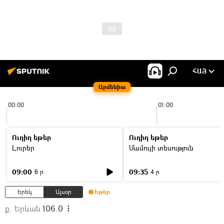
ՀԱՅ
Արմենիա
00:00
01:00
Ուղիղ եթեր
Ուղիղ եթեր
Լուրեր
Մամուլի տեսություն
09:00
09:35
6 ր
4 ր
Երեկ
Այսօր
Եթեր
ք. Երևան
106.0