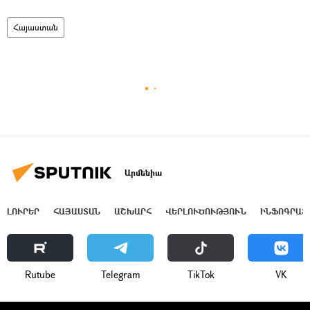
Հայաստան
Արմենիա
ԼՈՒՐԵՐ
ՀԱՅԱՍՏԱՆ
ԱՇԽԱՐՀ
ՎԵՐԼՈՒԾՈՒԹՅՈՒՆ
ԻՆՖՈԳՐԱՖ
Rutube
Telegram
ТikТоk
VK