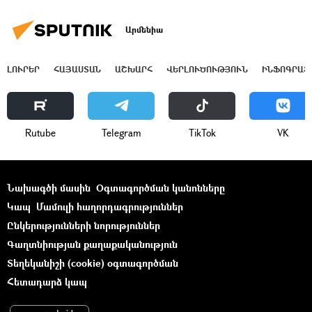
Արմենիա
ԼՈՒՐԵՐ
ՀԱՅԱՍՏԱՆ
ԱՇԽԱՐՀ
ՎԵՐԼՈՒԾՈՒԹՅՈՒՆ
ԻՆՖՈԳՐԱՖ
Rutube
Telegram
ТikТоk
VK
Նախագծի մասին
Օգտագործման կանոնները
Կապ
Մամուլի հաղորդագրություններ
Ընկերությունների նորություններ
Գաղտնիության քաղաքականություն
Տեղեկանիշի (cookie) օգտագործման
Հետադարձ կապ