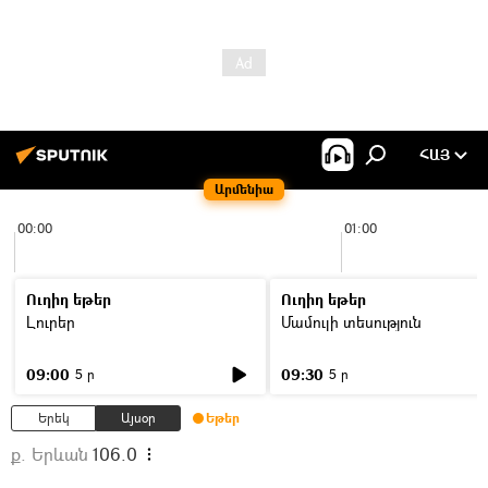
ՀԱՅ
Արմենիա
00:00
01:00
Ուղիղ եթեր
Ուղիղ եթեր
Լուրեր
Մամուլի տեսություն
09:00
09:30
5 ր
5 ր
Երեկ
Այսօր
Եթեր
ք. Երևան
106.0