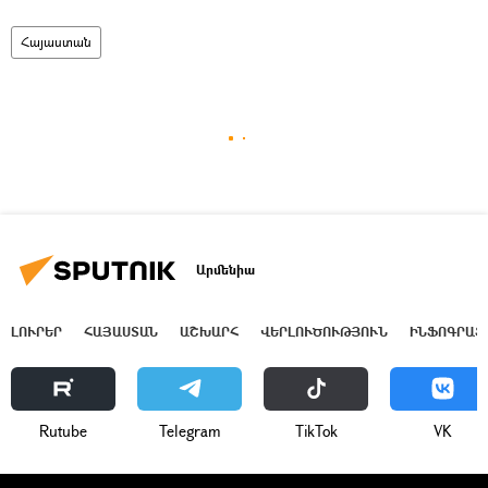
Հայաստան
Արմենիա
ԼՈՒՐԵՐ
ՀԱՅԱՍՏԱՆ
ԱՇԽԱՐՀ
ՎԵՐԼՈՒԾՈՒԹՅՈՒՆ
ԻՆՖՈԳՐԱՖ
Rutube
Telegram
ТikТоk
VK