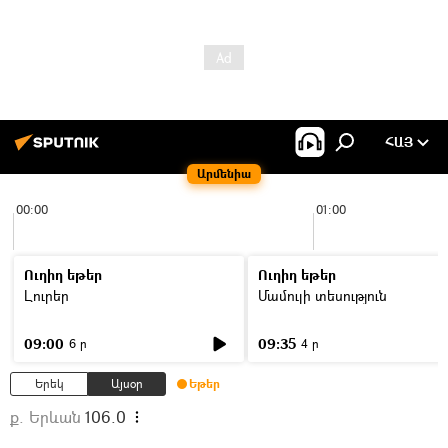
ՀԱՅ
Արմենիա
00:00
01:00
Ուղիղ եթեր
Ուղիղ եթեր
Լուրեր
Մամուլի տեսություն
09:00
09:35
6 ր
4 ր
Երեկ
Այսօր
Եթեր
ք. Երևան
106.0