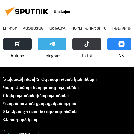
Արմենիա
ԼՈՒՐԵՐ
ՀԱՅԱՍՏԱՆ
ԱՇԽԱՐՀ
ՎԵՐԼՈՒԾՈՒԹՅՈՒՆ
ԻՆՖՈԳՐԱՖ
Rutube
Telegram
ТikТоk
VK
Նախագծի մասին
Օգտագործման կանոնները
Կապ
Մամուլի հաղորդագրություններ
Ընկերությունների նորություններ
Գաղտնիության քաղաքականություն
Տեղեկանիշի (cookie) օգտագործման
Հետադարձ կապ